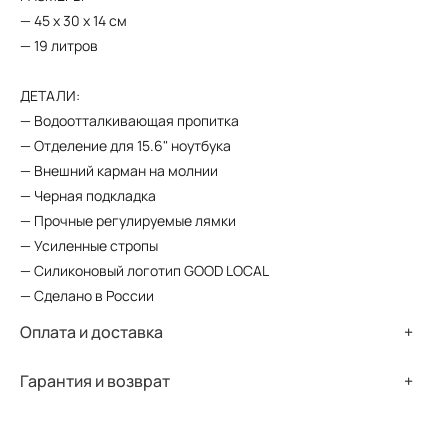
— 45 x 30 x 14 см
— 19 литров
ДЕТАЛИ:
— Водоотталкивающая пропитка
— Отделение для 15.6" ноутбука
— Внешний карман на молнии
— Черная подкладка
— Прочные регулируемые лямки
— Усиленные стропы
— Силиконовый логотип GOOD LOCAL
— Сделано в России
+7
Оплата и доставка
Курьерская доставка по Москве:
Гарантия и возврат
— 500 рублей (при заказе от 15 000 рублей —
Товар, не подошедший по каким-либо причинам
бесплатно)
(фасон, размер, цвет), может быть возвращен в
— 1-2 дня