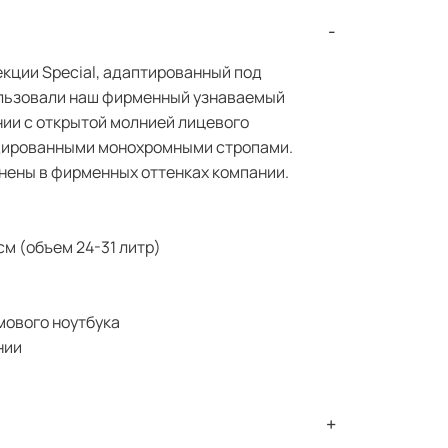
екции Special, адаптированный под
ользовали наш фирменный узнаваемый
нии с открытой молнией лицевого
дированными монохромными стропами.
нены в фирменных оттенках компании.
 см (объем 24-31 литр)
мового ноутбука
лнии
а