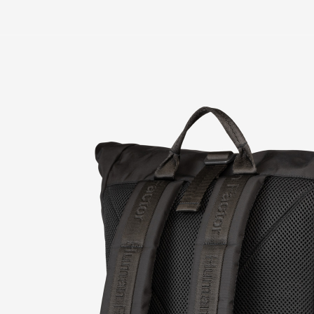
+7
Выбрать файл
Файл
Необязательно. Один файл 
WEBP, GIF (без SVG и исп