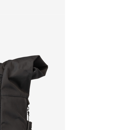
GOOD LOCAL — студия по 
любого уровня и сложно
России и Китае. Мы умее
«горящими» проектами, т
отшив изделий у наших к
+7
– тиражи от 100 ед.
– работа по договору
 не выбран
до 20 МБ: PDF, DOC/DOCX, XLS/XLSX, PPT/PPTX, ODT, RTF, TXT; изображе
олняемых файлов).
Согласен с политикой конфиденциальности