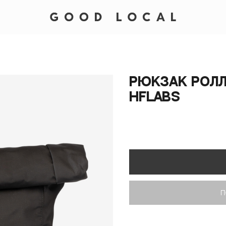
Рюкзак рол
HFLabs
П